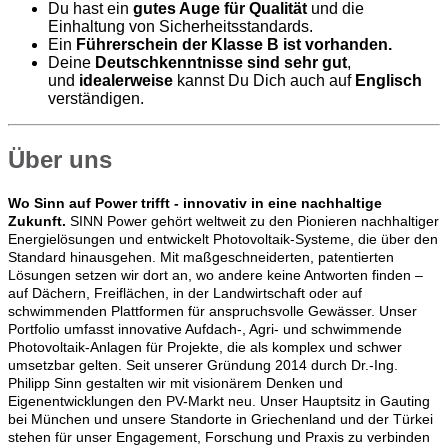
Du hast ein
gutes Auge für Qualität
und die
Einhaltung von Sicherheitsstandards.
Ein
Führerschein der Klasse B ist vorhanden.
Deine
Deutschkenntnisse sind sehr gut
,
und
idealerweise
kannst Du Dich auch auf
Englisch
verständigen.
Über uns
Wo Sinn auf Power trifft - innovativ in eine nachhaltige
Zukunft.
SINN Power gehört weltweit zu den Pionieren nachhaltiger
Energielösungen und entwickelt Photovoltaik-Systeme, die über den
Standard hinausgehen. Mit maßgeschneiderten, patentierten
Lösungen setzen wir dort an, wo andere keine Antworten finden –
auf Dächern, Freiflächen, in der Landwirtschaft oder auf
schwimmenden Plattformen für anspruchsvolle Gewässer. Unser
Portfolio umfasst innovative Aufdach-, Agri- und schwimmende
Photovoltaik-Anlagen für Projekte, die als komplex und schwer
umsetzbar gelten. Seit unserer Gründung 2014 durch Dr.-Ing.
Philipp Sinn gestalten wir mit visionärem Denken und
Eigenentwicklungen den PV-Markt neu. Unser Hauptsitz in Gauting
bei München und unsere Standorte in Griechenland und der Türkei
stehen für unser Engagement, Forschung und Praxis zu verbinden