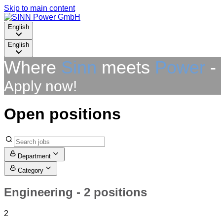
Skip to main content
English
English
Where
Sinn
meets
Power
- 
Apply now!
Open positions
Department
Category
Engineering
- 2 positions
2