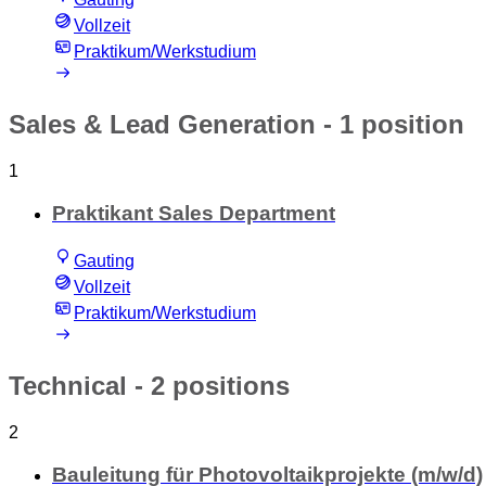
Vollzeit
Praktikum/Werkstudium
Sales & Lead Generation
- 1 position
1
Praktikant Sales Department
Gauting
Vollzeit
Praktikum/Werkstudium
Technical
- 2 positions
2
Bauleitung für Photovoltaikprojekte (m/w/d)