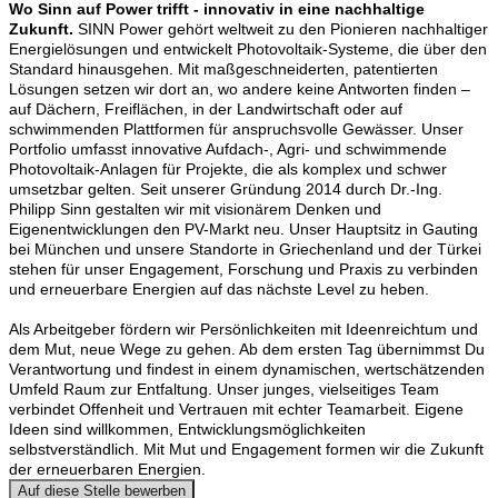
Wo Sinn auf Power trifft - innovativ in eine nachhaltige
Zukunft.
SINN Power gehört weltweit zu den Pionieren nachhaltiger
Energielösungen und entwickelt Photovoltaik-Systeme, die über den
Standard hinausgehen. Mit maßgeschneiderten, patentierten
Lösungen setzen wir dort an, wo andere keine Antworten finden –
auf Dächern, Freiflächen, in der Landwirtschaft oder auf
schwimmenden Plattformen für anspruchsvolle Gewässer. Unser
Portfolio umfasst innovative Aufdach-, Agri- und schwimmende
Photovoltaik-Anlagen für Projekte, die als komplex und schwer
umsetzbar gelten. Seit unserer Gründung 2014 durch Dr.-Ing.
Philipp Sinn gestalten wir mit visionärem Denken und
Eigenentwicklungen den PV-Markt neu. Unser Hauptsitz in Gauting
bei München und unsere Standorte in Griechenland und der Türkei
stehen für unser Engagement, Forschung und Praxis zu verbinden
und erneuerbare Energien auf das nächste Level zu heben.
Als Arbeitgeber fördern wir Persönlichkeiten mit Ideenreichtum und
dem Mut, neue Wege zu gehen. Ab dem ersten Tag übernimmst Du
Verantwortung und findest in einem dynamischen, wertschätzenden
Umfeld Raum zur Entfaltung. Unser junges, vielseitiges Team
verbindet Offenheit und Vertrauen mit echter Teamarbeit. Eigene
Ideen sind willkommen, Entwicklungsmöglichkeiten
selbstverständlich. Mit Mut und Engagement formen wir die Zukunft
der erneuerbaren Energien.
Auf diese Stelle bewerben