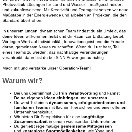
Photovoltaik-Lösungen für Land und Wasser – maßgeschneidert
und zukunftsweisend. Mit Kreativität und Teamgeist setzen wir neue
Maßstäbe in der Energiewende und arbeiten an Projekten, die den
Standard übertreffen.
In unserem jungen, dynamischen Team findest du ein Umfeld, das
deine Ideen willkommen heißt und dir Raum zur Entfaltung bietet.
Wir legen Wert auf Individualität, Innovationsgeist und die Freude
daran, gemeinsam Neues zu schaffen. Wenn du Lust hast, Teil
eines Teams zu werden, das nachhaltige Veränderungen
vorantreibt, dann bist du bei SINN Power genau richtig.
Mach mit und verstärke unser Operation-Team!
Warum wir?
Bei uns übernimmst Du
früh Verantwortung
und kannst
Deine eigenen Ideen einbringen
und
umsetzen
.
Du wirst Teil eines
dynamischen, erfolgsorientierten und
familiären Teams
mit flachen Hierarchien und einer offenen
Unternehmenskultur.
Wir bieten Dir Perspektiven für eine
langfristige
Zusammenarbeit
in einem wachsenden Unternehmen.
Du genießt regelmäßige
gemeinsame Mittagessen
und
kostenlose Sportmöglichkeiten
, wie Yoga und