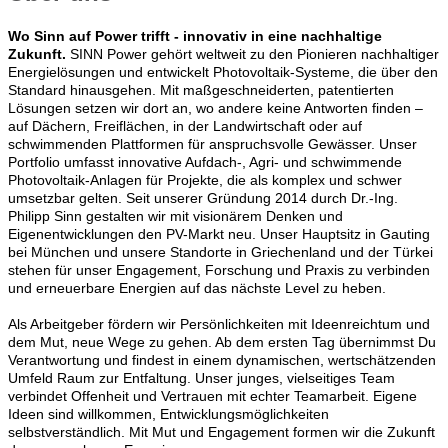
Wo Sinn auf Power trifft - innovativ in eine nachhaltige
Zukunft.
SINN Power gehört weltweit zu den Pionieren nachhaltiger
Energielösungen und entwickelt Photovoltaik-Systeme, die über den
Standard hinausgehen. Mit maßgeschneiderten, patentierten
Lösungen setzen wir dort an, wo andere keine Antworten finden –
auf Dächern, Freiflächen, in der Landwirtschaft oder auf
schwimmenden Plattformen für anspruchsvolle Gewässer. Unser
Portfolio umfasst innovative Aufdach-, Agri- und schwimmende
Photovoltaik-Anlagen für Projekte, die als komplex und schwer
umsetzbar gelten. Seit unserer Gründung 2014 durch Dr.-Ing.
Philipp Sinn gestalten wir mit visionärem Denken und
Eigenentwicklungen den PV-Markt neu. Unser Hauptsitz in Gauting
bei München und unsere Standorte in Griechenland und der Türkei
stehen für unser Engagement, Forschung und Praxis zu verbinden
und erneuerbare Energien auf das nächste Level zu heben.
Als Arbeitgeber fördern wir Persönlichkeiten mit Ideenreichtum und
dem Mut, neue Wege zu gehen. Ab dem ersten Tag übernimmst Du
Verantwortung und findest in einem dynamischen, wertschätzenden
Umfeld Raum zur Entfaltung. Unser junges, vielseitiges Team
verbindet Offenheit und Vertrauen mit echter Teamarbeit. Eigene
Ideen sind willkommen, Entwicklungsmöglichkeiten
selbstverständlich. Mit Mut und Engagement formen wir die Zukunft