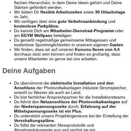
flachen Hierarchien, in dem Deine Ideen gehört und Deine
Stärken gefördert werden.
Wir bieten Dir
flexible Arbeitszeiten
sowie
30 Urlaubstage
im Jahr.
Wir verfügen über eine
gute Verkehrsanbindung
und
kostenlose Parkplätze.
Du kannst Dich am
Mitarbeiter-Dienstrad-Programm
oder
am
EGYM Wellpass
beteiligen
Du genießt regelmäßige gemeinsame Mittagessen und
kostenlose Sportmöglichkeiten in unserem eigenen
Garten
.
Wir finden, dass wir auf unseren
Kununu-Score von 4,4
durchaus stolz sein können und finden es großartig, dass
unsere Mitarbeiter so gerne bei uns arbeiten.
Deine Aufgaben
Du übernimmst die
elektrische Installation und den
Anschluss
der Photovoltaikanlagen inklusive Stromspeicher,
sowohl zu Wasser als auch an Land.
Du bist fachlicher Ansprechpartner für die Installationsteams.
Du führst den
Netzanschluss der Photovoltaikanlagen
auf
der
Niederspannungsseite
durch,
Erfahrung auf der
Mittelspannungsseite ist ein Plus.
Du unterstützt unsere Projektingenieure bei der Erstellung der
Verschaltungspläne.
Du füllst die relevanten Messprotokolle und
Abnahmedokumente aus und reichst sie ein.